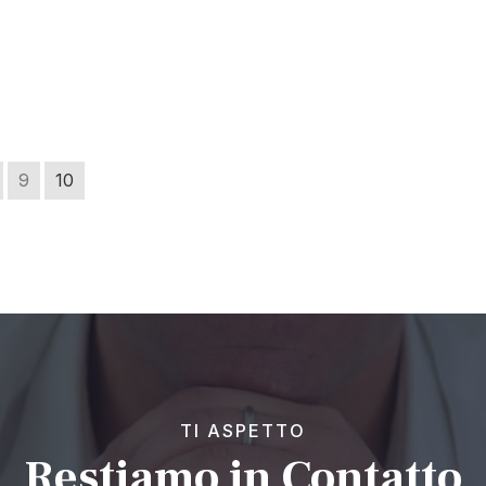
9
10
TI ASPETTO
Restiamo in Contatto